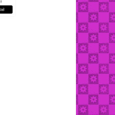
03
ail