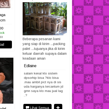
aga
0cm
00
ock
03
Beberapa pesanan kami
yang siap di kirim ...packing
ail
palet ...tujuanya jika di kirim
keluar daerah supaya dalam
keadaan aman
Edlaine
p sorhip itu
salam kenal klo sistem
ya?harga yang
dpsorhip bisa ?klo bisa
kan sudah
.mau ambil pict nya di sis
besar sis
uda harganya tercantum jd
gmn saya klo mau jual lag
..?
Lihat Semua
del