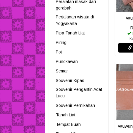
Peralatan masak dari
gerabah
Perjalanan wisata di
Wu
Yogyakarta
R
Pipa Tanah Liat
K
Piring
Pot
Punokawan
Semar
Souvenir Kipas
Souvenir Pengantin Adat
Lucu
Souvenir Pernikahan
Tanah Liat
Tempat Buah
Wuwung