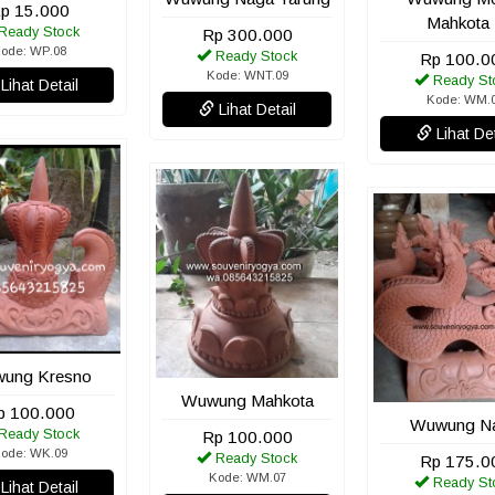
p 15.000
Mahkota 
Ready Stock
Rp 300.000
ode: WP.08
Ready Stock
Rp 100.0
Kode: WNT.09
Ready St
Lihat Detail
Kode: WM.
Lihat Detail
Lihat Det
ung Kresno
Wuwung Mahkota
p 100.000
Wuwung N
Ready Stock
Rp 100.000
ode: WK.09
Ready Stock
Rp 175.0
Kode: WM.07
Ready St
Lihat Detail