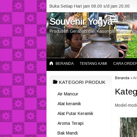
Buka Setiap Hari jam 08.00 s/d jam 20.00
Souvenir Yogya
Produsen Gerabah dari Kasongan Bantul Yo
BERANDA
TENTANG KAMI
CARA ORDE
Beranda
»
Ar
KATEGORI PRODUK
Kateg
Air Mancur
Alat keramik
Model-mod
Alat Putar Keramik
Aroma Terapi
Bak Mandi