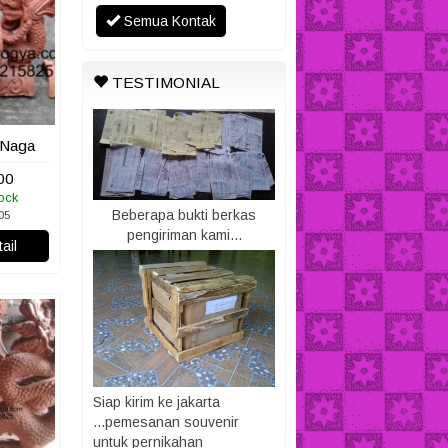
Semua Kontak
TESTIMONIAL
 Naga
00
ock
Beberapa bukti berkas
05
pengiriman kami...
ail
Siap kirim ke jakarta
...pemesanan souvenir
untuk pernikahan