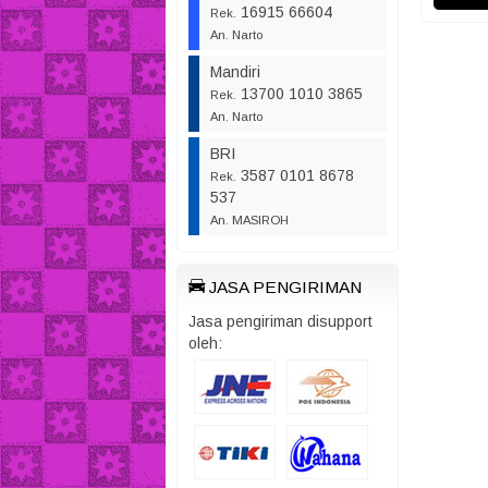
16915 66604
Rek.
An. Narto
Mandiri
13700 1010 3865
Rek.
An. Narto
BRI
3587 0101 8678
Rek.
537
An. MASIROH
JASA PENGIRIMAN
Jasa pengiriman disupport
oleh: