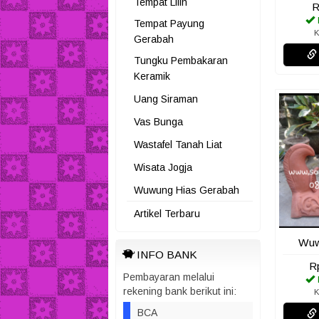
Tempat Lilin
R
Tempat Payung
K
Gerabah
Tungku Pembakaran
Keramik
Uang Siraman
Vas Bunga
Wastafel Tanah Liat
Wisata Jogja
Wuwung Hias Gerabah
Artikel Terbaru
Wuw
INFO BANK
R
Pembayaran melalui
rekening bank berikut ini:
K
BCA