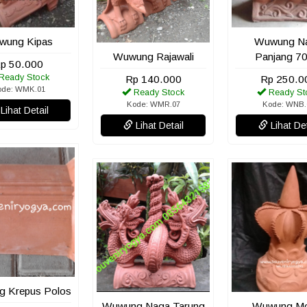
wung Kipas
Wuwung N
Wuwung Rajawali
Panjang 7
p 50.000
Ready Stock
Rp 140.000
Rp 250.0
ode: WMK.01
Ready Stock
Ready St
Kode: WMR.07
Kode: WNB.
Lihat Detail
Lihat Detail
Lihat Det
Admin
maaf sistem d
bagai mana 
saya cantum
harga partai 
 Krepus Polos
Wuwung Naga Tarung
Wuwung Mo