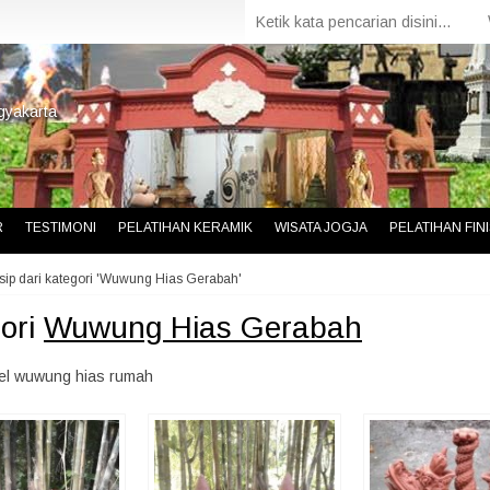
gyakarta
R
TESTIMONI
PELATIHAN KERAMIK
WISATA JOGJA
PELATIHAN FI
sip dari kategori 'Wuwung Hias Gerabah'
ori
Wuwung Hias Gerabah
el wuwung hias rumah