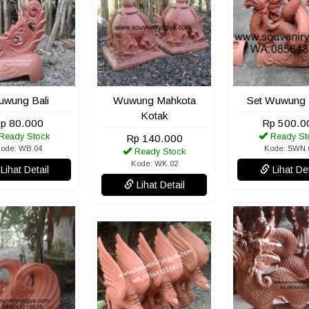
wung Bali
Wuwung Mahkota
Set Wuwung
Kotak
p 80.000
Rp 500.0
Ready Stock
Ready St
Rp 140.000
ode: WB.04
Kode: SWN.
Ready Stock
Kode: WK.02
Lihat Detail
Lihat Det
Lihat Detail