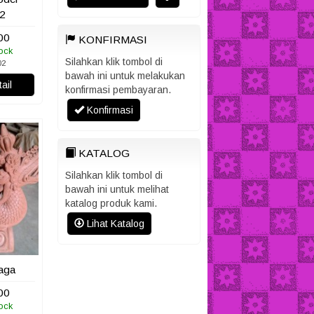
2
00
KONFIRMASI
ock
Silahkan klik tombol di
02
bawah ini untuk melakukan
ail
konfirmasi pembayaran.
Konfirmasi
KATALOG
Silahkan klik tombol di
bawah ini untuk melihat
katalog produk kami.
Lihat Katalog
aga
00
ock